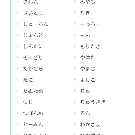
クルム
みやも
さいとぅ
むぎ
しゅーちん
もっちー
じょんどぅ
もも
しんたに
もりたき
そにどり
やはた
たかむら
やまじ
たに
よしこ
たぬたぬ
りゅー
つじ
りゅうざき
つぼんぬ
ろん
とーみん
わかさま