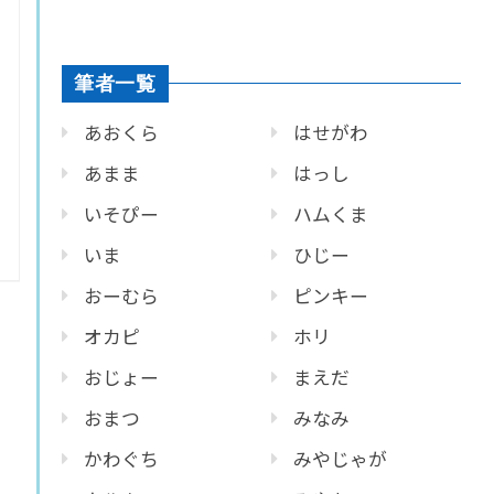
筆者一覧
あおくら
はせがわ
あまま
はっし
いそぴー
ハムくま
いま
ひじー
おーむら
ピンキー
オカピ
ホリ
おじょー
まえだ
おまつ
みなみ
かわぐち
みやじゃが