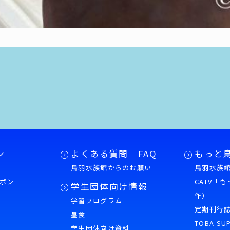
ン
よくある質問 FAQ
もっと
鳥羽水族館からのお願い
鳥羽水族館
ポン
CATV「
学生団体向け情報
作）
学習プログラム
様
定期刊行
昼食
TOBA SU
学生団体向け資料