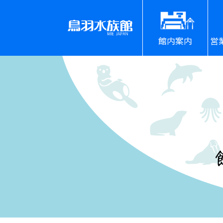
館内案内
営