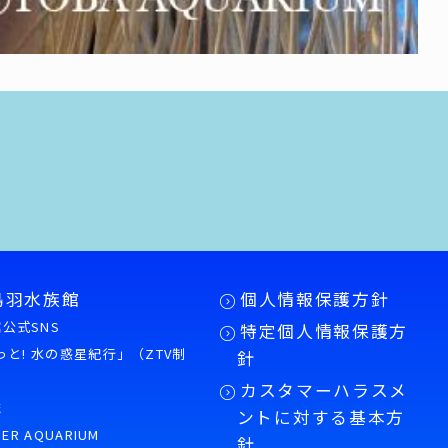
鳥羽水族館
個人情報保護方針
公式SNS
特定個人情報保護方
もっと! 水の惑星紀行」（ZTV制
針
カスタマーハラスメ
誌
ントに対する基本方
PER AQUARIUM
針