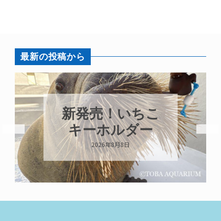
最新の投稿から
パラオオウム
ちこ
ガイが交接して
ー
います
2026年8月7日