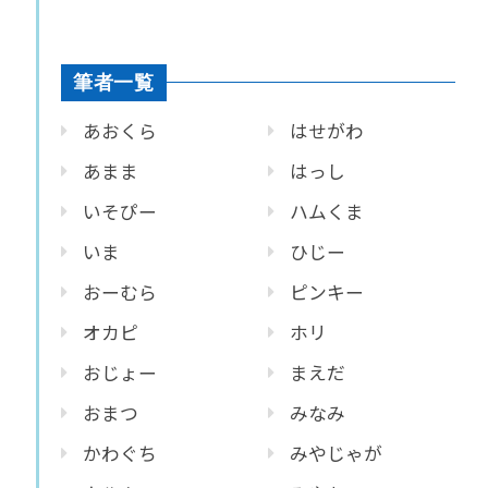
筆者一覧
あおくら
はせがわ
あまま
はっし
いそぴー
ハムくま
いま
ひじー
おーむら
ピンキー
オカピ
ホリ
おじょー
まえだ
おまつ
みなみ
かわぐち
みやじゃが