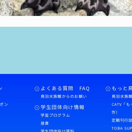
ン
よくある質問 FAQ
もっと
鳥羽水族館からのお願い
鳥羽水族館
ポン
CATV「
学生団体向け情報
作）
学習プログラム
様
定期刊行
昼食
TOBA SU
学生団体向け資料