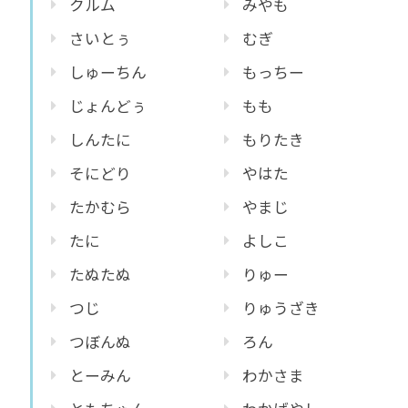
クルム
みやも
さいとぅ
むぎ
しゅーちん
もっちー
じょんどぅ
もも
しんたに
もりたき
そにどり
やはた
たかむら
やまじ
たに
よしこ
たぬたぬ
りゅー
つじ
りゅうざき
つぼんぬ
ろん
とーみん
わかさま