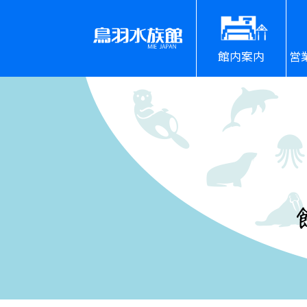
館内案内
営