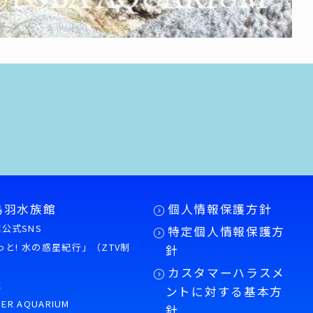
鳥羽水族館
個人情報保護方針
公式SNS
特定個人情報保護方
もっと! 水の惑星紀行」（ZTV制
針
カスタマーハラスメ
誌
ントに対する基本方
PER AQUARIUM
針