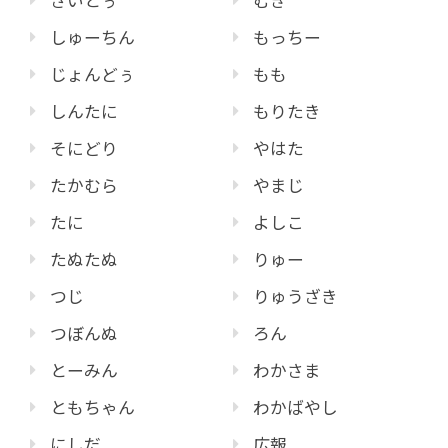
さいとぅ
むぎ
しゅーちん
もっちー
じょんどぅ
もも
しんたに
もりたき
そにどり
やはた
たかむら
やまじ
たに
よしこ
たぬたぬ
りゅー
つじ
りゅうざき
つぼんぬ
ろん
とーみん
わかさま
ともちゃん
わかばやし
にしだ
広報