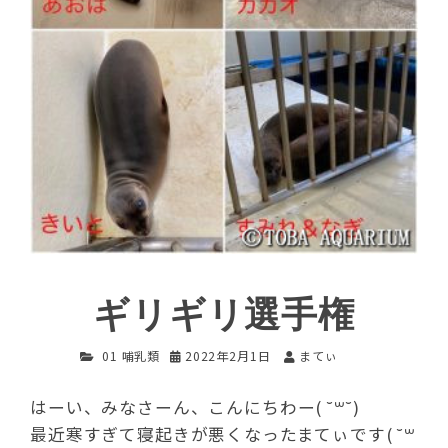
ギリギリ選手権
01 哺乳類
2022年2月1日
まてぃ
はーい、みなさーん、こんにちわー( ˘꒳​˘)
最近寒すぎて寝起きが悪くなったまてぃです( ˘꒳​