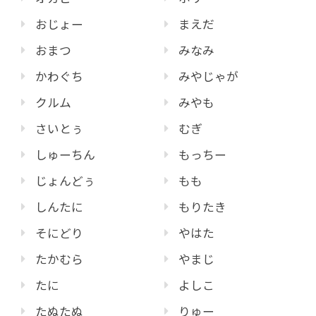
おじょー
まえだ
おまつ
みなみ
かわぐち
みやじゃが
クルム
みやも
さいとぅ
むぎ
しゅーちん
もっちー
じょんどぅ
もも
しんたに
もりたき
そにどり
やはた
たかむら
やまじ
たに
よしこ
たぬたぬ
りゅー