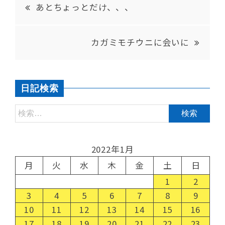
あとちょっとだけ、、、
カガミモチウニに会いに
日記検索
2022年1月
月
火
水
木
金
土
日
1
2
3
4
5
6
7
8
9
10
11
12
13
14
15
16
17
18
19
20
21
22
23