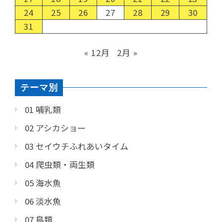
24
25
26
27
28
29
30
31
« 12月
2月 »
テーマ別
01 哺乳類
02 アシカショー
03 セイウチふれあいタイム
04 爬虫類・両生類
05 海水魚
06 淡水魚
07 鳥類