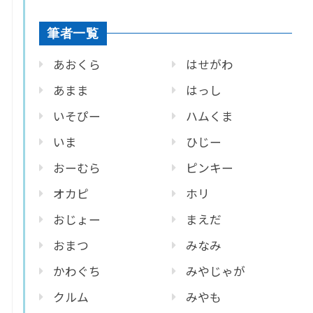
筆者一覧
あおくら
はせがわ
あまま
はっし
いそぴー
ハムくま
いま
ひじー
おーむら
ピンキー
オカピ
ホリ
おじょー
まえだ
おまつ
みなみ
かわぐち
みやじゃが
クルム
みやも