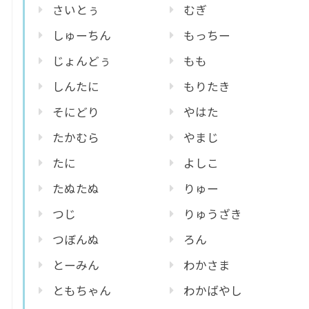
さいとぅ
むぎ
しゅーちん
もっちー
じょんどぅ
もも
しんたに
もりたき
そにどり
やはた
たかむら
やまじ
たに
よしこ
たぬたぬ
りゅー
つじ
りゅうざき
つぼんぬ
ろん
とーみん
わかさま
ともちゃん
わかばやし