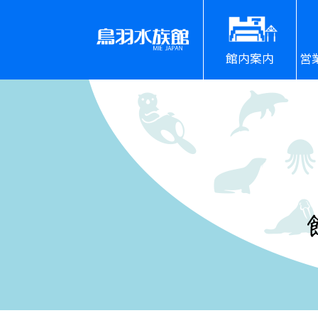
館内案内
営