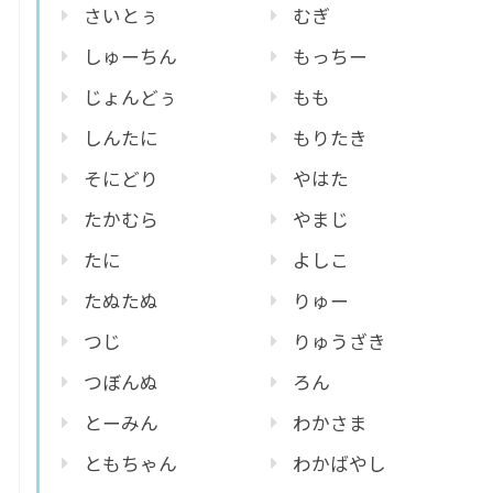
さいとぅ
むぎ
しゅーちん
もっちー
じょんどぅ
もも
しんたに
もりたき
そにどり
やはた
たかむら
やまじ
たに
よしこ
たぬたぬ
りゅー
つじ
りゅうざき
つぼんぬ
ろん
とーみん
わかさま
ともちゃん
わかばやし