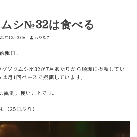
ムシ№32は食べる
021年10月23日
もりたき
給餌日。
グソクムシ№32が7月あたりから順調に摂餌してい
らは月1回ペースで摂餌しています。
は異例。良いことです。
よ（25日ぶり）