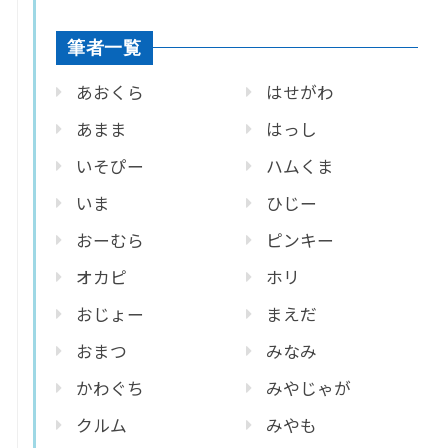
筆者一覧
あおくら
はせがわ
あまま
はっし
いそぴー
ハムくま
いま
ひじー
おーむら
ピンキー
オカピ
ホリ
おじょー
まえだ
おまつ
みなみ
かわぐち
みやじゃが
クルム
みやも