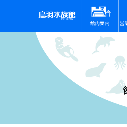
館内案内
営