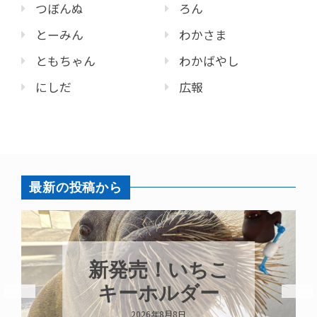
つぼんぬ
ろん
とーみん
わかさま
ともちゃん
わかばやし
にしだ
広報
最新の投稿から
パラオ
発売！いちこ
ガイが
ーホルダー
い
2026年8月8日