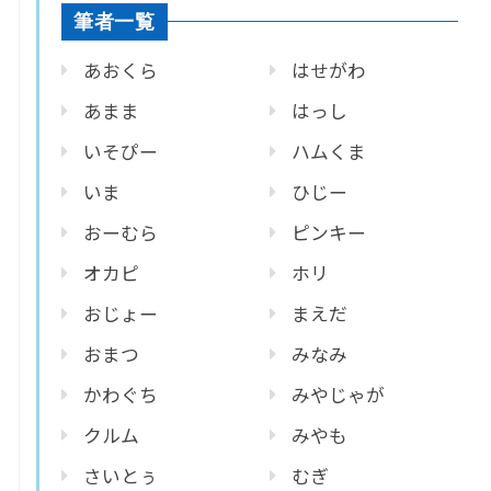
筆者一覧
あおくら
はせがわ
あまま
はっし
いそぴー
ハムくま
いま
ひじー
おーむら
ピンキー
オカピ
ホリ
おじょー
まえだ
おまつ
みなみ
かわぐち
みやじゃが
クルム
みやも
さいとぅ
むぎ