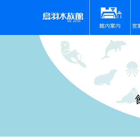
館内案内
営