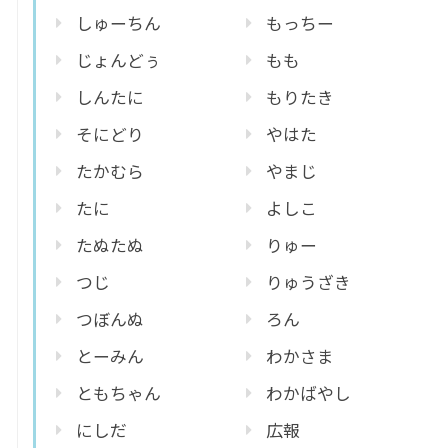
しゅーちん
もっちー
じょんどぅ
もも
しんたに
もりたき
そにどり
やはた
たかむら
やまじ
たに
よしこ
たぬたぬ
りゅー
つじ
りゅうざき
つぼんぬ
ろん
とーみん
わかさま
ともちゃん
わかばやし
にしだ
広報