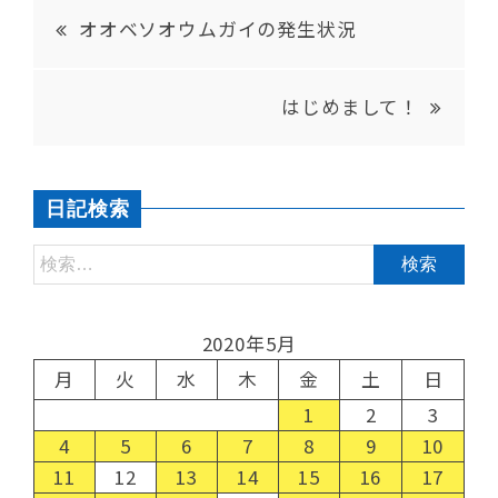
オオベソオウムガイの発生状況
はじめまして！
日記検索
2020年5月
月
火
水
木
金
土
日
1
2
3
4
5
6
7
8
9
10
11
12
13
14
15
16
17