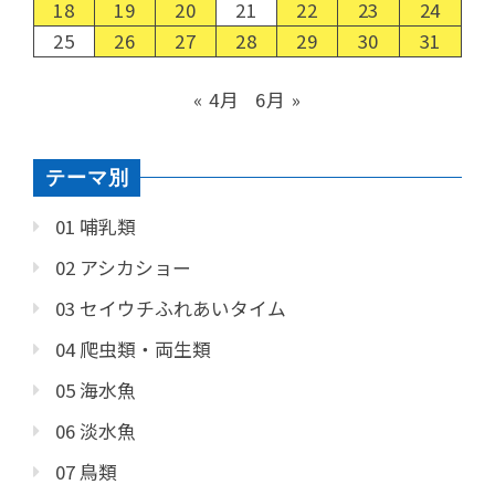
18
19
20
21
22
23
24
25
26
27
28
29
30
31
« 4月
6月 »
テーマ別
01 哺乳類
02 アシカショー
03 セイウチふれあいタイム
04 爬虫類・両生類
05 海水魚
06 淡水魚
07 鳥類