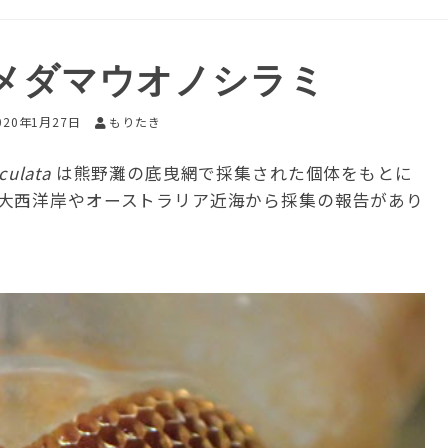
メダマウオノシラミ
020年1月27日
もりたき
culata
は熊野灘の底曳網で採集された個体をもとに
大西洋岸やオーストラリア近海から採集の報告があり