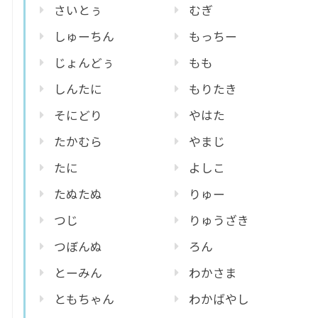
さいとぅ
むぎ
しゅーちん
もっちー
じょんどぅ
もも
しんたに
もりたき
そにどり
やはた
たかむら
やまじ
たに
よしこ
たぬたぬ
りゅー
つじ
りゅうざき
つぼんぬ
ろん
とーみん
わかさま
ともちゃん
わかばやし