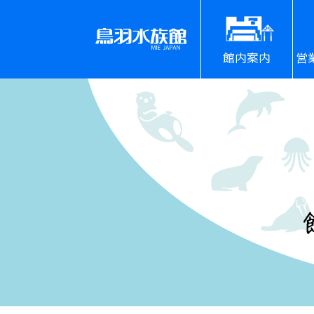
館内案内
営