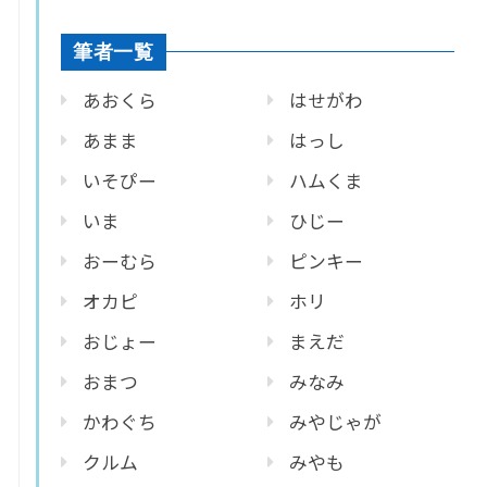
筆者一覧
あおくら
はせがわ
あまま
はっし
いそぴー
ハムくま
いま
ひじー
おーむら
ピンキー
オカピ
ホリ
おじょー
まえだ
おまつ
みなみ
かわぐち
みやじゃが
クルム
みやも