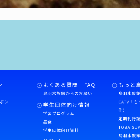
ン
よくある質問 FAQ
もっと
鳥羽水族館からのお願い
鳥羽水族館
ポン
CATV「
学生団体向け情報
作）
学習プログラム
様
定期刊行
昼食
TOBA SU
学生団体向け資料
鳥羽水族