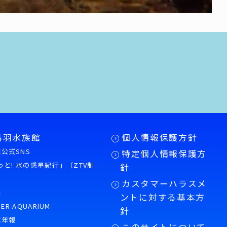
鳥羽水族館
個人情報保護方針
公式SNS
特定個人情報保護方
もっと! 水の惑星紀行」（ZTV制
針
カスタマーハラスメ
誌
ントに対する基本方
PER AQUARIUM
針
館年報