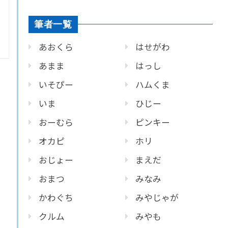
筆者一覧
あおくら
はせがわ
あまま
はっし
いそぴー
ハムくま
いま
ひじー
おーむら
ピンキー
オカピ
ホリ
おじょー
まえだ
おまつ
みなみ
かわぐち
みやじゃが
クルム
みやも