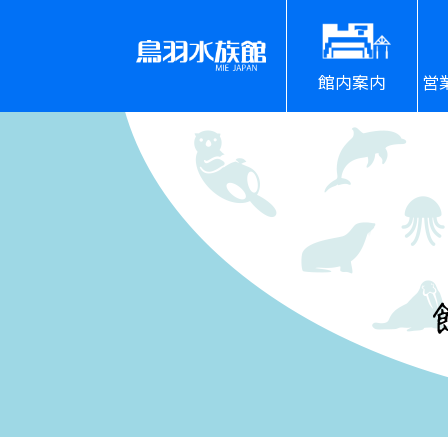
館内案内
営