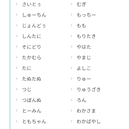
さいとぅ
むぎ
しゅーちん
もっちー
じょんどぅ
もも
しんたに
もりたき
そにどり
やはた
たかむら
やまじ
たに
よしこ
たぬたぬ
りゅー
つじ
りゅうざき
つぼんぬ
ろん
とーみん
わかさま
ともちゃん
わかばやし