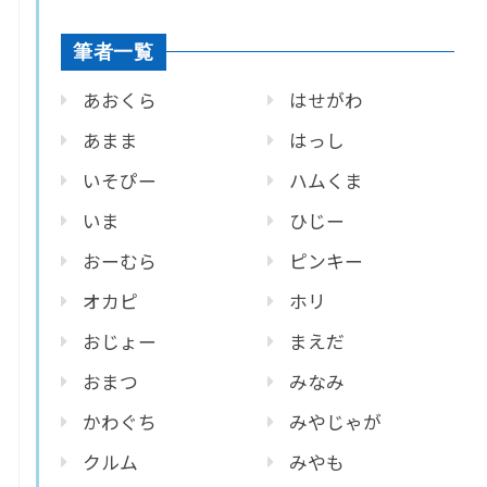
筆者一覧
あおくら
はせがわ
あまま
はっし
いそぴー
ハムくま
いま
ひじー
おーむら
ピンキー
オカピ
ホリ
おじょー
まえだ
おまつ
みなみ
かわぐち
みやじゃが
クルム
みやも