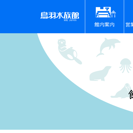
館内案内
営