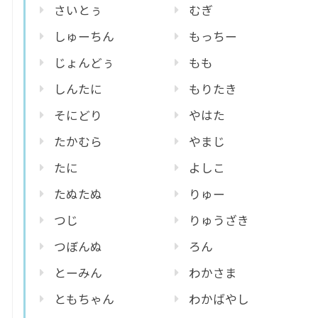
さいとぅ
むぎ
しゅーちん
もっちー
じょんどぅ
もも
しんたに
もりたき
そにどり
やはた
たかむら
やまじ
たに
よしこ
たぬたぬ
りゅー
つじ
りゅうざき
つぼんぬ
ろん
とーみん
わかさま
ともちゃん
わかばやし