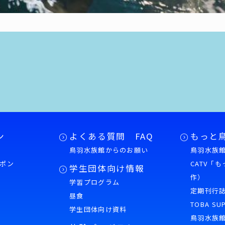
ン
よくある質問 FAQ
もっと
鳥羽水族館からのお願い
鳥羽水族館
ポン
CATV「
学生団体向け情報
作）
学習プログラム
様
定期刊行
昼食
TOBA SU
学生団体向け資料
鳥羽水族