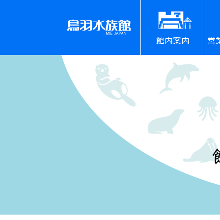
館内案内
営