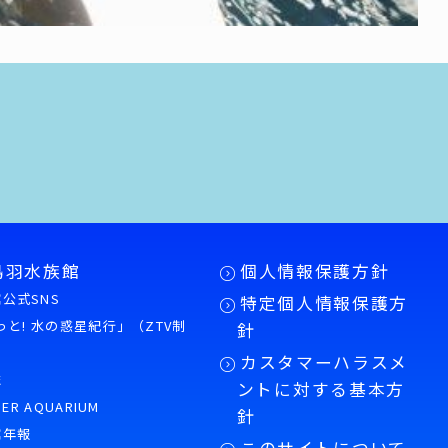
鳥羽水族館
個人情報保護方針
公式SNS
特定個人情報保護方
もっと! 水の惑星紀行」（ZTV制
針
カスタマーハラスメ
誌
ントに対する基本方
PER AQUARIUM
針
館年報