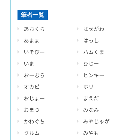
筆者一覧
あおくら
はせがわ
あまま
はっし
いそぴー
ハムくま
いま
ひじー
おーむら
ピンキー
オカピ
ホリ
おじょー
まえだ
おまつ
みなみ
かわぐち
みやじゃが
クルム
みやも