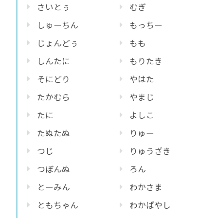
さいとぅ
むぎ
しゅーちん
もっちー
じょんどぅ
もも
しんたに
もりたき
そにどり
やはた
たかむら
やまじ
たに
よしこ
たぬたぬ
りゅー
つじ
りゅうざき
つぼんぬ
ろん
とーみん
わかさま
ともちゃん
わかばやし