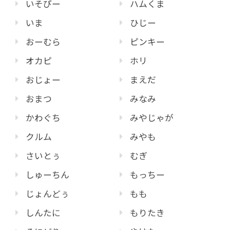
いそぴー
ハムくま
いま
ひじー
おーむら
ピンキー
オカピ
ホリ
おじょー
まえだ
おまつ
みなみ
かわぐち
みやじゃが
クルム
みやも
さいとぅ
むぎ
しゅーちん
もっちー
じょんどぅ
もも
しんたに
もりたき