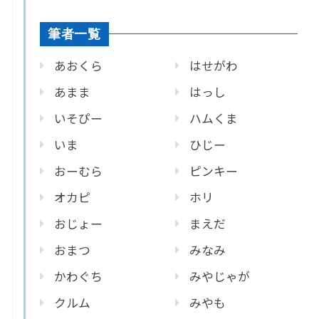
筆者一覧
あおくら
はせがわ
あまま
はっし
いそぴー
ハムくま
いま
ひじー
おーむら
ピンキー
オカピ
ホリ
おじょー
まえだ
おまつ
みなみ
かわぐち
みやじゃが
クルム
みやも