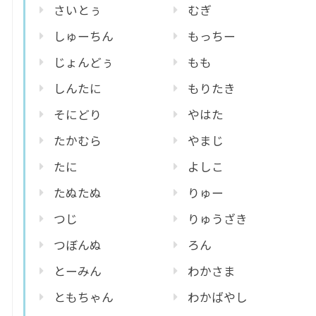
さいとぅ
むぎ
しゅーちん
もっちー
じょんどぅ
もも
しんたに
もりたき
そにどり
やはた
たかむら
やまじ
たに
よしこ
たぬたぬ
りゅー
つじ
りゅうざき
つぼんぬ
ろん
とーみん
わかさま
ともちゃん
わかばやし