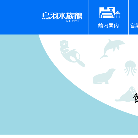
館内案内
営