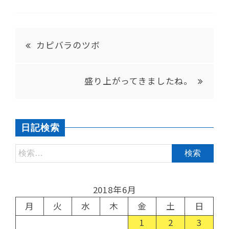
カピバラのツボ
盛り上がってきましたね。
日記検索
2018年6月
月
火
水
木
金
土
日
1
2
3