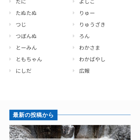
たに
よしこ
たぬたぬ
りゅー
つじ
りゅうざき
つぼんぬ
ろん
とーみん
わかさま
ともちゃん
わかばやし
にしだ
広報
最新の投稿から