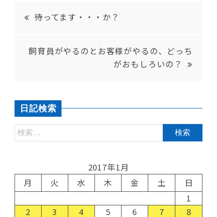
待ってます・・・か？
飼育員がやるのとお客様がやるの、どっち
がおもしろいの？
日記検索
2017年1月
月
火
水
木
金
土
日
1
2
3
4
5
6
7
8