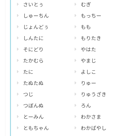
さいとぅ
むぎ
しゅーちん
もっちー
じょんどぅ
もも
しんたに
もりたき
そにどり
やはた
たかむら
やまじ
たに
よしこ
たぬたぬ
りゅー
つじ
りゅうざき
つぼんぬ
ろん
とーみん
わかさま
ともちゃん
わかばやし