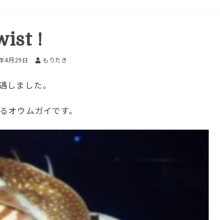
ist !
4年4月29日
もりたき
遇しました。
くよじるオウムガイです。