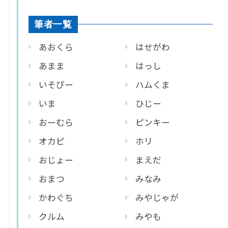
筆者一覧
あおくら
はせがわ
あまま
はっし
いそぴー
ハムくま
いま
ひじー
おーむら
ピンキー
オカピ
ホリ
おじょー
まえだ
おまつ
みなみ
かわぐち
みやじゃが
クルム
みやも