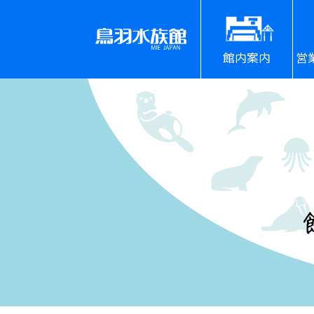
館内案内
営