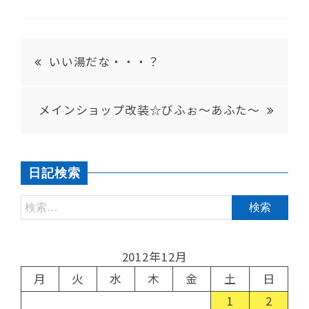
いい湯だな・・・？
メインショップ改装☆びふぉ～あふた～
日記検索
2012年12月
月
火
水
木
金
土
日
1
2