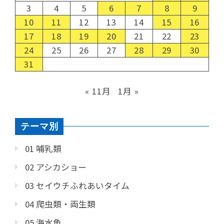
3
4
5
6
7
8
9
10
11
12
13
14
15
16
17
18
19
20
21
22
23
24
25
26
27
28
29
30
31
« 11月
1月 »
テーマ別
01 哺乳類
02 アシカショー
03 セイウチふれあいタイム
04 爬虫類・両生類
05 海水魚