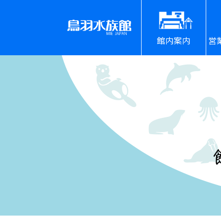
館内案内
営