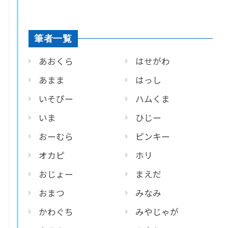
筆者一覧
あおくら
はせがわ
あまま
はっし
いそぴー
ハムくま
いま
ひじー
おーむら
ピンキー
オカピ
ホリ
おじょー
まえだ
おまつ
みなみ
かわぐち
みやじゃが