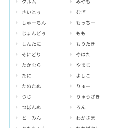
クルム
みやも
さいとぅ
むぎ
しゅーちん
もっちー
じょんどぅ
もも
しんたに
もりたき
そにどり
やはた
たかむら
やまじ
たに
よしこ
たぬたぬ
りゅー
つじ
りゅうざき
つぼんぬ
ろん
とーみん
わかさま