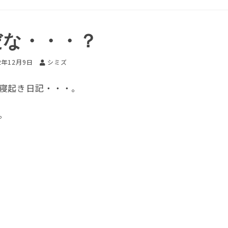
だな・・・？
2年12月9日
シミズ
寝起き日記・・・。
。