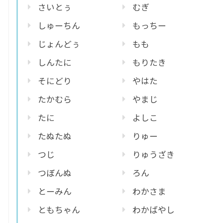
さいとぅ
むぎ
しゅーちん
もっちー
じょんどぅ
もも
しんたに
もりたき
そにどり
やはた
たかむら
やまじ
たに
よしこ
たぬたぬ
りゅー
つじ
りゅうざき
つぼんぬ
ろん
とーみん
わかさま
ともちゃん
わかばやし