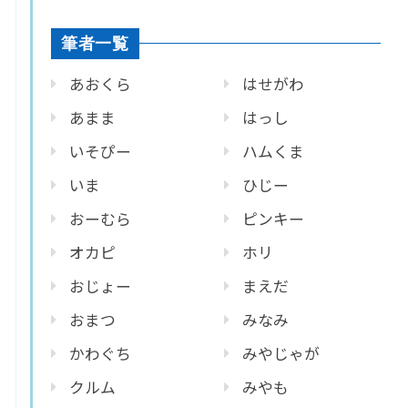
筆者一覧
あおくら
はせがわ
あまま
はっし
いそぴー
ハムくま
いま
ひじー
おーむら
ピンキー
オカピ
ホリ
おじょー
まえだ
おまつ
みなみ
かわぐち
みやじゃが
クルム
みやも