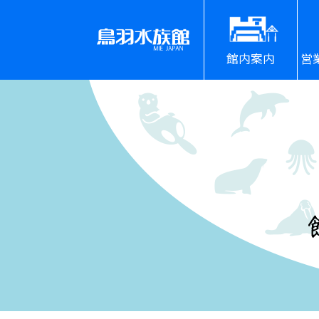
館内案内
営