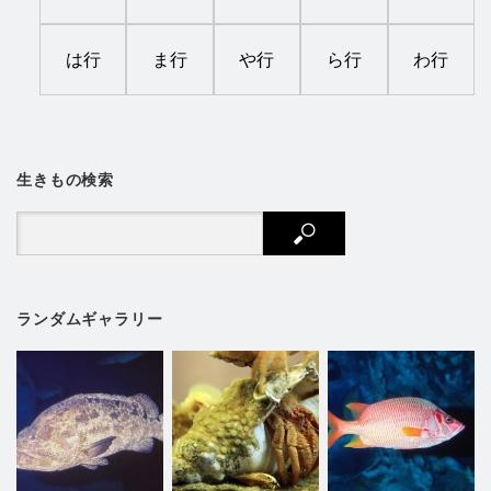
は行
ま行
や行
ら行
わ行
生きもの検索
ランダムギャラリー