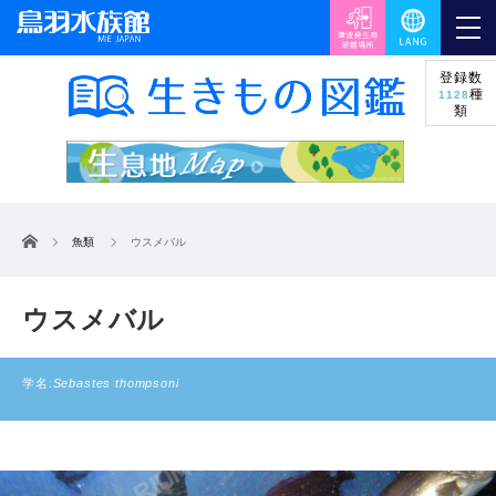
登録数
種
1128
類
ホーム
魚類
ウスメバル
ウスメバル
学名:
Sebastes thompsoni