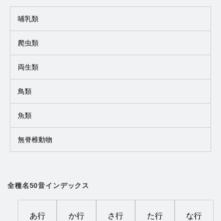
哺乳類
爬虫類
両生類
鳥類
魚類
無脊椎動物
全種名50音インデックス
あ行
か行
さ行
た行
な行