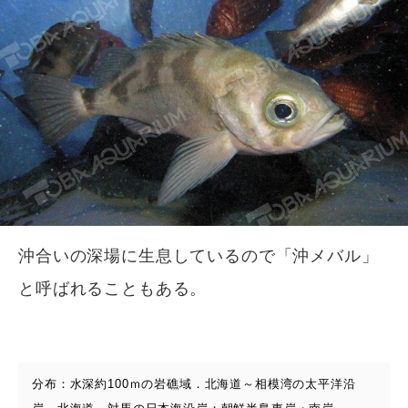
沖合いの深場に生息しているので「沖メバル」
と呼ばれることもある。
分布：水深約100ｍの岩礁域．北海道～相模湾の太平洋沿