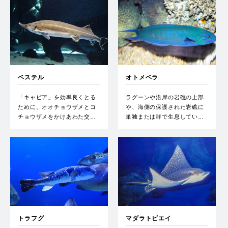
ベステル
オトメベラ
「キャビア」を効率良くとる
ラグーンや沿岸の岩礁の上部
ために、オオチョウザメとコ
や、海側の保護された岩礁に
チョウザメをかけあわた交…
単独または群で生息してい…
トラフグ
マダラトビエイ