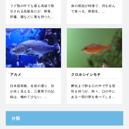
フグ類の中でも最も高値で取
体の斑紋が特徴で、貝を好ん
引される高級魚だが、卵巣、
で食べる。卵胎生。…
肝臓、腸などに毒を持つた…
アカメ
クロホシイシモチ
日本固有種。名前の通り、目
孵化まで卵を口の中で守る習
が赤く見える。三重県での記
性を持つが、時々、口の中に
録は、極めて少ない。…
ある一部の卵を食べてしま…
分類