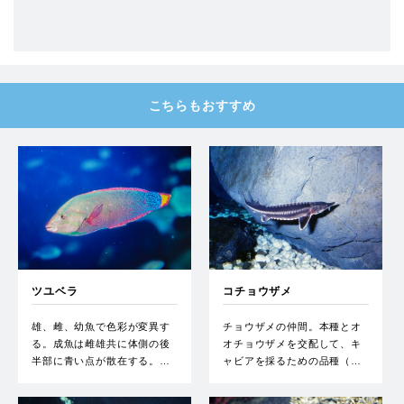
こちらもおすすめ
ツユベラ
コチョウザメ
雄、雌、幼魚で色彩が変異す
チョウザメの仲間。本種とオ
る。成魚は雌雄共に体側の後
オチョウザメを交配して、キ
半部に青い点が散在する。…
ャビアを採るための品種（…