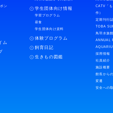
ーポン
CATV「
学生団体向け情報
作）
学習プログラム
様
定期刊行
昼食
TOBA SU
学生団体向け資料
鳥羽水族
体験プログラム
ANNUAL 
イム
AQUARI
飼育日記
プ
採用情報
生きもの図鑑
社員紹介
施設概要
館長から
変遷
安全への