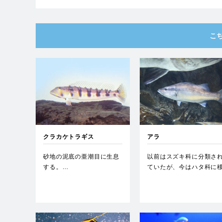
こ
クラカケトラギス
アラ
砂地の泥底の亜潮目に生息
以前はスズキ科に分類さ
する。…
ていたが、今はハタ科に
されている。食用にされ
る。…