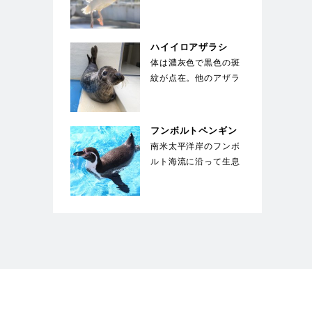
る。ペリカンの中では
大型種で翼を広げると
2…
ハイイロアザラシ
体は濃灰色で黒色の斑
紋が点在。他のアザラ
シとは違い、馬のよう
な長い顔が特徴的。
国…
フンボルトペンギン
南米太平洋岸のフンボ
ルト海流に沿って生息
することからこの名が
ついた。胸に黒い帯
が…