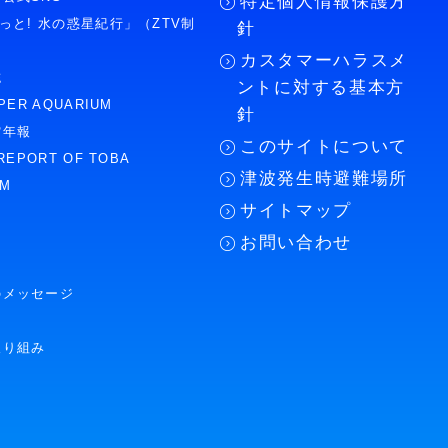
特定個人情報保護方
もっと! 水の惑星紀行」（ZTV制
針
カスタマーハラスメ
誌
ントに対する基本方
PER AQUARIUM
針
館年報
このサイトについて
REPORT OF TOBA
津波発生時避難場所
UM
サイトマップ
お問い合わせ
のメッセージ
取り組み