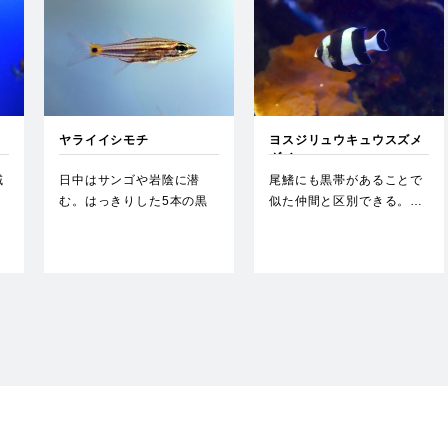
ヤライイシモチ
ヨスジリュウキュウスズメ
ダイ
域
日中はサンゴや岩陰に潜
尾鰭にも黒帯があることで
む。はっきりした5本の黒
似た仲間と区別できる。…
い縦帯がある。…