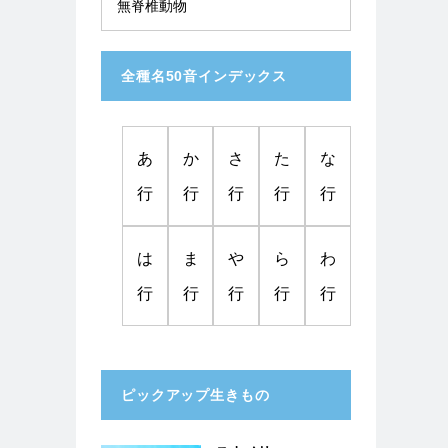
無脊椎動物
全種名50音インデックス
あ
か
さ
た
な
行
行
行
行
行
は
ま
や
ら
わ
行
行
行
行
行
ピックアップ生きもの