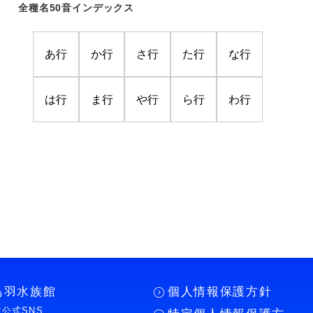
全種名50音インデックス
あ行
か行
さ行
た行
な行
は行
ま行
や行
ら行
わ行
鳥羽水族館
個人情報保護方針
公式SNS