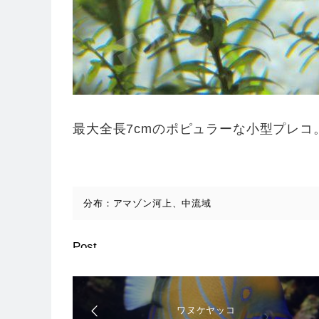
最大全長7cmのポピュラーな小型プレ
分布：アマゾン河上、中流域
Post
ワヌケヤッコ