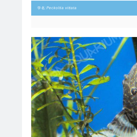
学名:
Peckoltia vittata