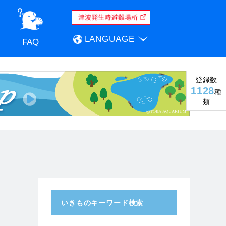
LANGUAGE
FAQ
登録数
1128
種
類
いきものキーワード検索