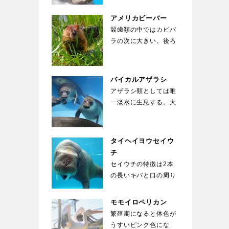
いる種類のアシカ。運
動能力が高く俊敏な
アメリカビーバー
動…
齧歯類の中ではカピバ
ラの次に大きい。後ろ
足に水かきがついてお
り、オール状の尾を
使…
バイカルアザラシ
アザラシ類としては唯
一淡水に生息する。大
きな目が特徴で、生ま
れた子供は全身が白
い…
タイヘイヨウセイウ
チ
セイウチの特徴は2本
の長いキバと口の周り
の400～500本のヒ
ゲ。キバは上顎の犬…
モモイロペリカン
繁殖期になると体色が
うすいピンク色にな