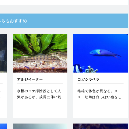
ちらもおすすめ
アルジイーター
コガシラベラ
れ
水槽のコケ掃除役として人
雌雄で体色が異なる。メ
移
気があるが、成長に伴い気
ス、幼魚は白っぽい色をし
性がやや荒くなる。…
ているが、オスは頭部が青
色、後…