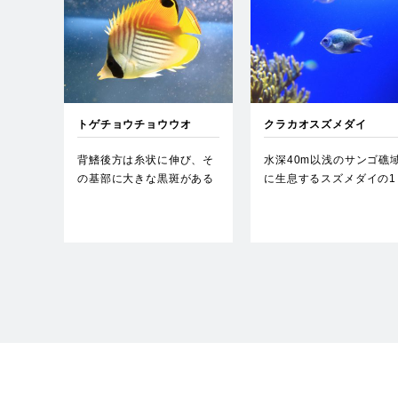
トゲチョウチョウウオ
クラカオスズメダイ
背鰭後方は糸状に伸び、そ
水深40m以浅のサンゴ礁
の基部に大きな黒斑がある
に生息するスズメダイの1
ことが特徴。…
種。…