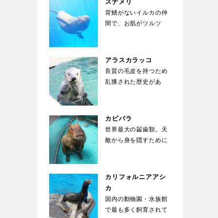
スナメリ
背鰭がないイルカの仲
間で、お肌がツルツ
ル。東京湾、名古屋
港、大阪湾にも生息す
る身…
アラスカラッコ
良質の毛皮を持つため
乱獲された歴史があ
る。海面で仰向けにな
り、お腹の上に置いた
石…
カピバラ
世界最大の齧歯類。天
敵から身を隠すために
水中に5分以上潜るこ
とができ、顔を出す
の…
カリフォルニアアシ
カ
国内の動物園・水族館
で最も多く飼育されて