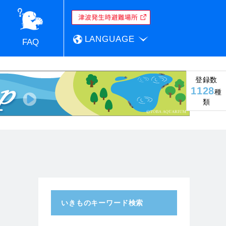
LANGUAGE
FAQ
登録数
1128
種
類
いきものキーワード検索