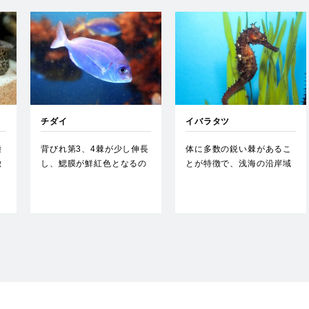
チダイ
イバラタツ
種
背びれ第3、4棘が少し伸長
体に多数の鋭い棘があるこ
徴
し、鰓膜が鮮紅色となるの
とが特徴で、浅海の沿岸域
内
が特徴で、大型の雄は頭部
でヤギ類や海藻などに巻き
が…
つい…