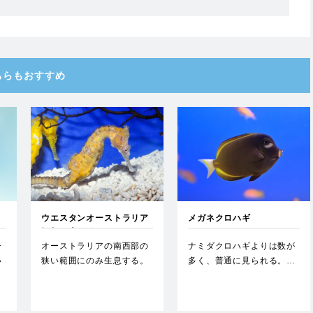
ちらもおすすめ
ウエスタンオーストラリア
メガネクロハギ
ンシーホース
一
オーストラリアの南西部の
ナミダクロハギよりは数が
い
狭い範囲にのみ生息する。
多く、普通に見られる。…
て
汽水への耐性もあり西オー
スト…