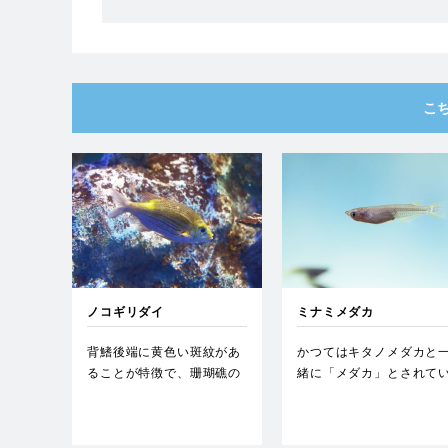
こ
ノコギリダイ
ミナミメダカ
背鰭後端に黄色い斑紋があ
かつてはキタノメダカと
ることが特徴で、珊瑚礁の
緒に「メダカ」とされて
上を数十匹から数百匹の群
た。キタノメダカに比べ
れで…
鰭が…