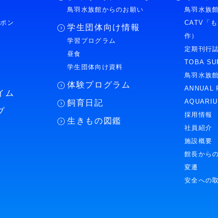
鳥羽水族館からのお願い
鳥羽水族館
ーポン
CATV「
学生団体向け情報
作）
学習プログラム
様
定期刊行
昼食
TOBA SU
学生団体向け資料
鳥羽水族
体験プログラム
ANNUAL 
イム
AQUARI
飼育日記
プ
採用情報
生きもの図鑑
社員紹介
施設概要
館長から
変遷
安全への