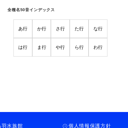
全種名50音インデックス
あ行
か行
さ行
た行
な行
は行
ま行
や行
ら行
わ行
鳥羽水族館
個人情報保護方針