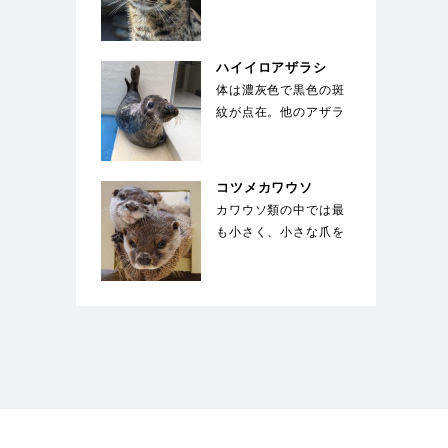
息している。前足の指
の間には、水かきの
様…
ハイイロアザラシ
体は濃灰色で黒色の斑
紋が点在。他のアザラ
シとは違い、馬のよう
な長い顔が特徴的。
国…
コツメカワウソ
カワウソ類の中では最
も小さく、小さな爪を
していることが種名の
由来。手先が器用で
餌…