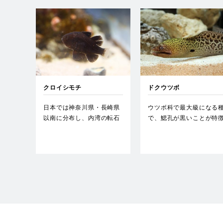
クロイシモチ
ドクウツボ
日本では神奈川県・長崎県
ウツボ科で最大級になる
以南に分布し、内湾の転石
で、鰓孔が黒いことが特
の多い砂泥底で見かける。
です。地域によっては体
また…
にシ…