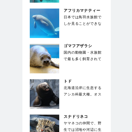
とができ、顔を出す
の…
アフリカマナティー
日本では鳥羽水族館で
しか見ることができな
い。ジュゴンと同じく
草食性の海獣で、絶
滅…
ゴマフアザラシ
国内の動物園・水族館
で最も多く飼育されて
いる種類のアザラシ。
体は薄い灰色で、多
数…
トド
北海道沿岸に生息する
アシカ科最大種。オス
は体長3m、体重1000
㎏にも成長する。…
スナドリネコ
ヤマネコの仲間で、野
生では沼地や河辺に生