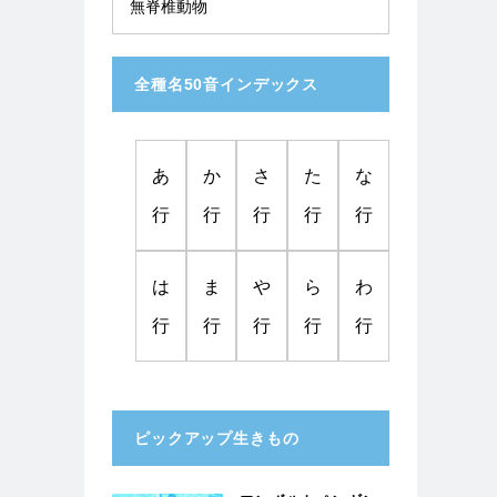
無脊椎動物
全種名50音インデックス
あ
か
さ
た
な
行
行
行
行
行
は
ま
や
ら
わ
行
行
行
行
行
ピックアップ生きもの