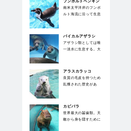
フンボルトペンギン
南米太平洋岸のフンボ
ルト海流に沿って生息
することからこの名が
ついた。胸に黒い帯
が…
バイカルアザラシ
アザラシ類としては唯
一淡水に生息する。大
きな目が特徴で、生ま
れた子供は全身が白
い…
アラスカラッコ
良質の毛皮を持つため
乱獲された歴史があ
る。海面で仰向けにな
り、お腹の上に置いた
石…
カピバラ
世界最大の齧歯類。天
敵から身を隠すために
水中に5分以上潜るこ