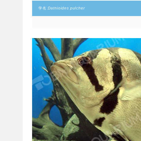
学名:
Datnioides pulcher