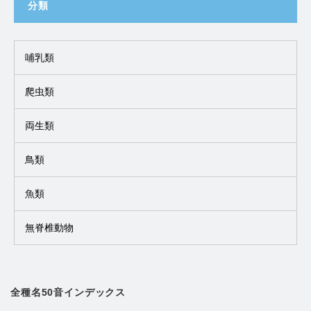
分類
哺乳類
爬虫類
両生類
鳥類
魚類
無脊椎動物
全種名50音インデックス