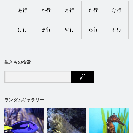
あ行
か行
さ行
た行
な行
は行
ま行
や行
ら行
わ行
生きもの検索
ランダムギャラリー