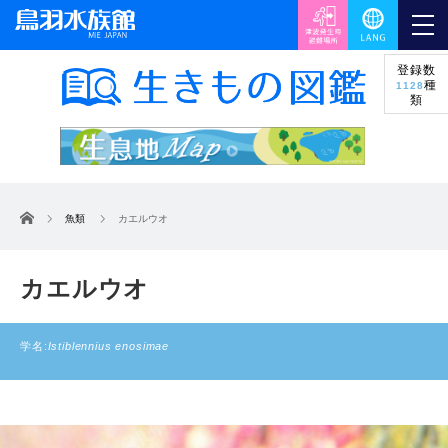
登録数
種
1128
類
ホーム
魚類
カエルウオ
カエルウオ
学名:
Istiblennius enosimae