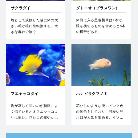
サクラダイ
ダトニオ（プラスワン）
雌として成熟した後に体の大
体側に入る黒色横帯は7本で、
きい雌が雄に性転換する。大
眼を横切るものを含めると8本
きな群れで泳ぐ。…
の横帯がある。…
フエヤッコダイ
ハナビラクマノミ
吻が著しく長いのが特徴。よ
花びらのような淡いピンク色
く似ているオオフエヤッコよ
の体色をしており、可愛い見
りは短い。見た目の華やか…
た目が人気を集める。イソ…