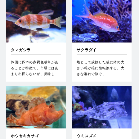
タマガシラ
サクラダイ
体側に四本の赤褐色横帯があ
雌として成熟した後に体の大
ることが特徴で、市場にはあ
きい雌が雄に性転換する。大
まり出回らないが、美味し…
きな群れで泳ぐ。…
ホウセキカサゴ
ウミスズメ