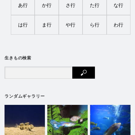
あ行
か行
さ行
た行
な行
は行
ま行
や行
ら行
わ行
生きもの検索
ランダムギャラリー