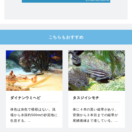
こちらもおすすめ
ダイナンウミヘビ
タスジイシモチ
体色は灰色で模様はない。浅
体に４本の黒い縦帯があり、
場から水深約500mの砂泥地に
背側から３本目までの縦帯が
生息する。…
尾鰭後縁まで達している。…