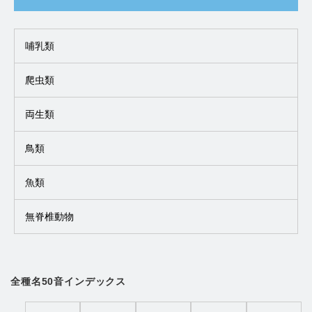
哺乳類
爬虫類
両生類
鳥類
魚類
無脊椎動物
全種名50音インデックス