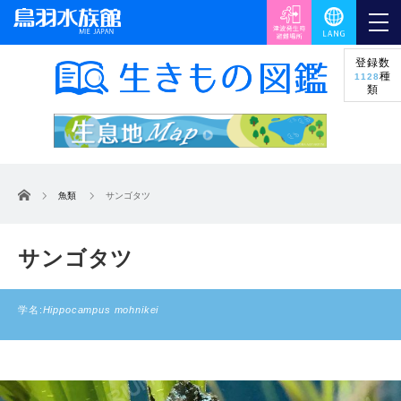
登録数
種
1128
類
ホーム
魚類
サンゴタツ
サンゴタツ
学名:
Hippocampus mohnikei