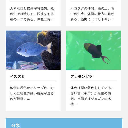
大きな口と皮弁が特徴的。魚
ハコフグの仲間。眼の上、背
の中では珍しく、脱皮をする
中の中央、体側の後方に角が
種の一つである。体色は黄…
ある。筋肉に（パリトキシ…
イスズミ
アカモンガラ
体側に橙色かオリーブ色、も
体色は深い紫色をしている。
しくは暗色の細い縦線が走る
赤い歯（キバ）が名前の由
のが特徴。…
来。当館ではジュゴンの水
槽…
分類