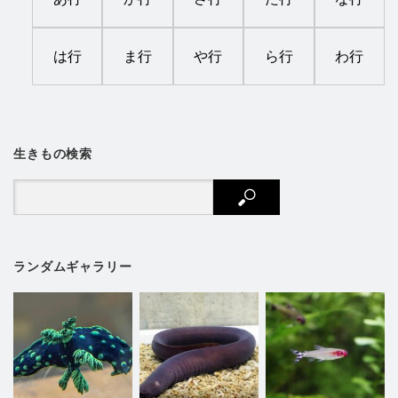
は行
ま行
や行
ら行
わ行
生きもの検索
ランダムギャラリー