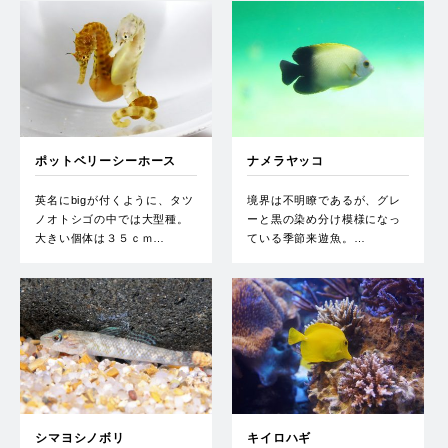
ポットベリーシーホース
ナメラヤッコ
英名にbigが付くように、タツ
境界は不明瞭であるが、グレ
ノオトシゴの中では大型種。
ーと黒の染め分け模様になっ
大きい個体は３５ｃｍ…
ている季節来遊魚。…
シマヨシノボリ
キイロハギ