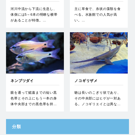
河川中流から下流に生息し、
主に草食で、糸状の藻類を食
体側には5～6本の明瞭な横帯
べる。水族館での人気が高
があることが特徴。…
い。…
ネンブツダイ
ノコギリザメ
眼を通って鰓蓋までの短い黒
吻は長いのこぎり状であり、
色帯とその上にもう一本の身
その中央部にはヒゲが一対あ
体中央部までの黒色帯を持…
る。ノコギリエイとは異な…
分類