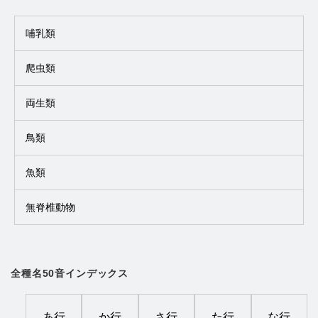
哺乳類
爬虫類
両生類
鳥類
魚類
無脊椎動物
全種名50音インデックス
あ行
か行
さ行
た行
な行