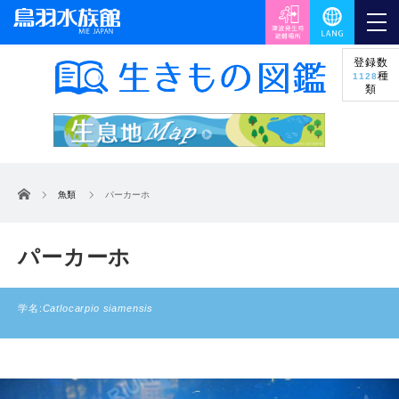
登録数
種
1128
類
ホーム
魚類
パーカーホ
パーカーホ
学名:
Catlocarpio siamensis