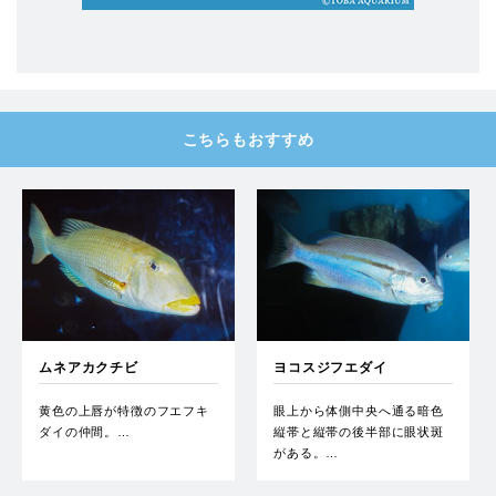
こちらもおすすめ
ムネアカクチビ
ヨコスジフエダイ
黄色の上唇が特徴のフエフキ
眼上から体側中央へ通る暗色
ダイの仲間。…
縦帯と縦帯の後半部に眼状斑
がある。…