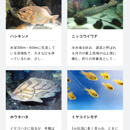
ハシキンメ
ニッコウイワナ
水深300m～600mに生息して
冷水域を好み、源流と呼ばれ
いる深海魚で、大きな口を持
る河川の最上流域や山上湖に
っているため、少し…
棲む。釣りの対象魚として…
ホウキハタ
ミヤコイシモチ
イヤゴハタに似るが、本種は
1ｍ以浅に多く見られ、ときに