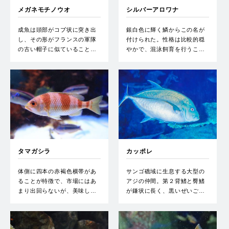
メガネモチノウオ
シルバーアロワナ
成魚は頭部がコブ状に突き出
銀白色に輝く鱗からこの名が
し、その形がフランスの軍隊
付けられた。性格は比較的穏
の古い帽子に似ていること…
やかで、混泳飼育を行うこ…
タマガシラ
カッポレ
体側に四本の赤褐色横帯があ
サンゴ礁域に生息する大型の
ることが特徴で、市場にはあ
アジの仲間。第２背鰭と臀鰭
まり出回らないが、美味し…
が鎌状に長く、黒いぜいご…