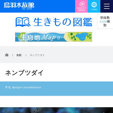
登録数
種
1128
類
ホーム
魚類
ネンブツダイ
ネンブツダイ
学名:
Apogon semilineatus