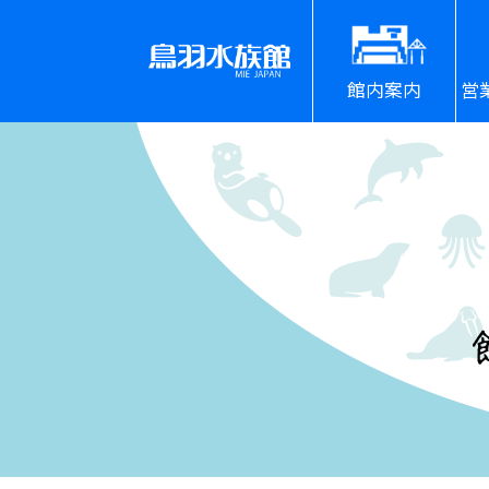
館内案内
営