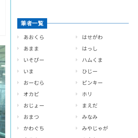
筆者一覧
あおくら
はせがわ
あまま
はっし
いそぴー
ハムくま
いま
ひじー
おーむら
ピンキー
オカピ
ホリ
おじょー
まえだ
おまつ
みなみ
かわぐち
みやじゃが