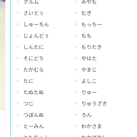
クルム
みやも
さいとぅ
むぎ
しゅーちん
もっちー
じょんどぅ
もも
しんたに
もりたき
そにどり
やはた
たかむら
やまじ
たに
よしこ
たぬたぬ
りゅー
つじ
りゅうざき
つぼんぬ
ろん
とーみん
わかさま