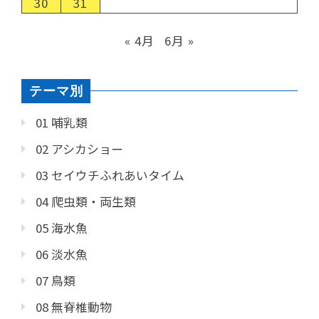
30
31
« 4月
6月 »
テーマ別
01 哺乳類
02 アシカショー
03 セイウチふれあいタイム
04 爬虫類・両生類
05 海水魚
06 淡水魚
07 鳥類
08 無脊椎動物