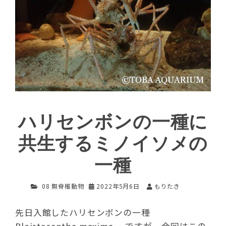
ハリセンボンの一種に
共生するミノイソメの
一種
08 無脊椎動物
2022年5月6日
もりたき
先日入館したハリセンボンの一種
Pleistacantha maxima …ですが、今回はこの