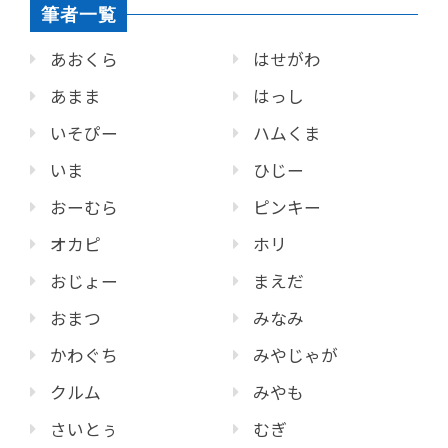
筆者一覧
あおくら
はせがわ
あまま
はっし
いそぴー
ハムくま
いま
ひじー
おーむら
ピンキー
オカピ
ホリ
おじょー
まえだ
おまつ
みなみ
かわぐち
みやじゃが
クルム
みやも
さいとぅ
むぎ