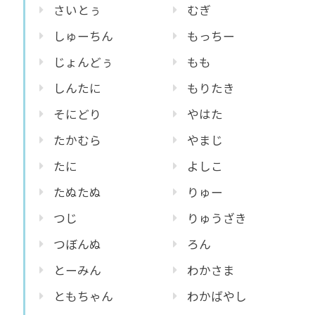
さいとぅ
むぎ
しゅーちん
もっちー
じょんどぅ
もも
しんたに
もりたき
そにどり
やはた
たかむら
やまじ
たに
よしこ
たぬたぬ
りゅー
つじ
りゅうざき
つぼんぬ
ろん
とーみん
わかさま
ともちゃん
わかばやし