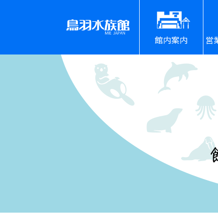
館内案内
営