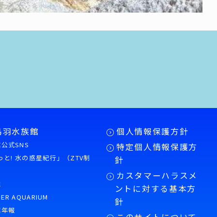
鳥羽水族館
個人情報保護方針
公式SNS
特定個人情報保護方
もっと! 水の惑星紀行」（ZTV制
針
カスタマーハラスメ
誌
ントに対する基本方
PER AQUARIUM
針
館年報