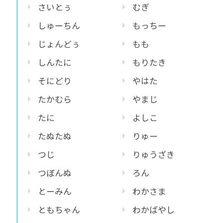
さいとぅ
むぎ
しゅーちん
もっちー
じょんどぅ
もも
しんたに
もりたき
そにどり
やはた
たかむら
やまじ
たに
よしこ
たぬたぬ
りゅー
つじ
りゅうざき
つぼんぬ
ろん
とーみん
わかさま
ともちゃん
わかばやし