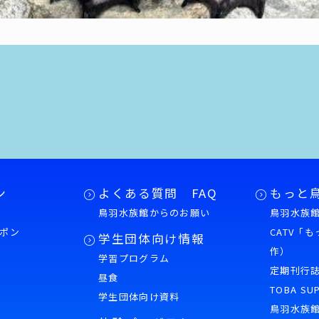
ン
よくある質問 FAQ
もっと
鳥羽水族館からのお願い
鳥羽水族館
ポン
CATV「
学生団体向け情報
作）
学習プログラム
様
定期刊行
昼食
TOBA SU
学生団体向け資料
鳥羽水族