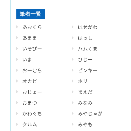
筆者一覧
あおくら
はせがわ
あまま
はっし
いそぴー
ハムくま
いま
ひじー
おーむら
ピンキー
オカピ
ホリ
おじょー
まえだ
おまつ
みなみ
かわぐち
みやじゃが
クルム
みやも