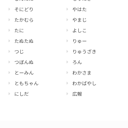
そにどり
やはた
たかむら
やまじ
たに
よしこ
たぬたぬ
りゅー
つじ
りゅうざき
つぼんぬ
ろん
とーみん
わかさま
ともちゃん
わかばやし
にしだ
広報