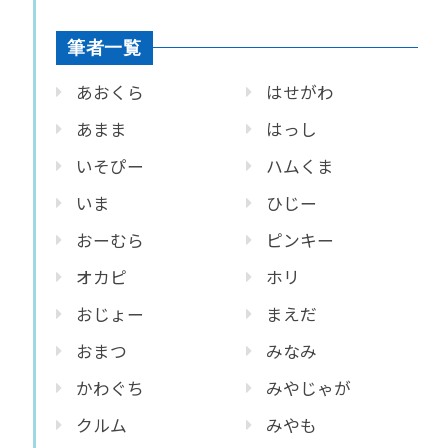
筆者一覧
あおくら
はせがわ
あまま
はっし
いそぴー
ハムくま
いま
ひじー
おーむら
ピンキー
オカピ
ホリ
おじょー
まえだ
おまつ
みなみ
かわぐち
みやじゃが
クルム
みやも