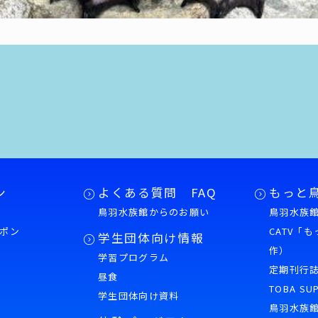
ン
よくある質問 FAQ
もっと
鳥羽水族館からのお願い
鳥羽水族館
ポン
CATV「
学生団体向け情報
作）
学習プログラム
様
定期刊行
昼食
TOBA SU
学生団体向け資料
鳥羽水族