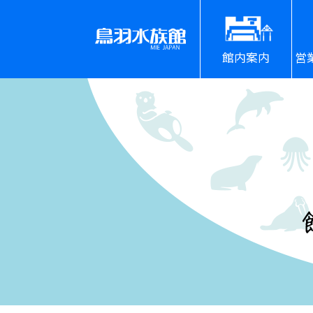
館内案内
営