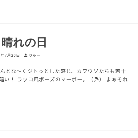
日晴れの日
0年7月20日
りゅー
なんとな～くジトっとした感じ。カワウソたちも若干
暗い！ ラッコ風ポーズのマーボー。（☂） まぁそれ