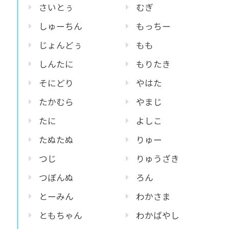
さいとぅ
むぎ
しゅーちん
もっちー
じょんどぅ
もも
しんたに
もりたき
そにどり
やはた
たかむら
やまじ
たに
よしこ
たぬたぬ
りゅー
つじ
りゅうざき
つぼんぬ
ろん
とーみん
わかさま
ともちゃん
わかばやし