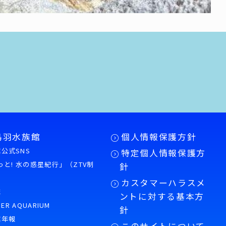
鳥羽水族館
個人情報保護方針
公式SNS
特定個人情報保護方
もっと! 水の惑星紀行」（ZTV制
針
カスタマーハラスメ
誌
ントに対する基本方
PER AQUARIUM
針
館年報