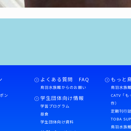
ン
よくある質問 FAQ
もっと
鳥羽水族館からのお願い
鳥羽水族館
ポン
CATV「
学生団体向け情報
作）
学習プログラム
様
定期刊行
昼食
TOBA SU
学生団体向け資料
鳥羽水族