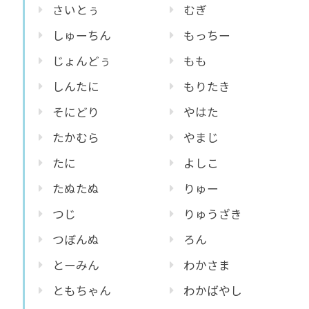
さいとぅ
むぎ
しゅーちん
もっちー
じょんどぅ
もも
しんたに
もりたき
そにどり
やはた
たかむら
やまじ
たに
よしこ
たぬたぬ
りゅー
つじ
りゅうざき
つぼんぬ
ろん
とーみん
わかさま
ともちゃん
わかばやし