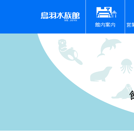
館内案内
営