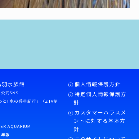
鳥羽水族館
個人情報保護方針
公式SNS
特定個人情報保護方
もっと! 水の惑星紀行」（ZTV制
針
カスタマーハラスメ
誌
ントに対する基本方
PER AQUARIUM
針
館年報