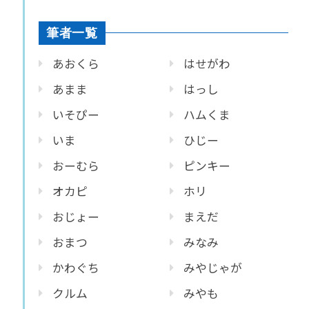
筆者一覧
あおくら
はせがわ
あまま
はっし
いそぴー
ハムくま
いま
ひじー
おーむら
ピンキー
オカピ
ホリ
おじょー
まえだ
おまつ
みなみ
かわぐち
みやじゃが
クルム
みやも