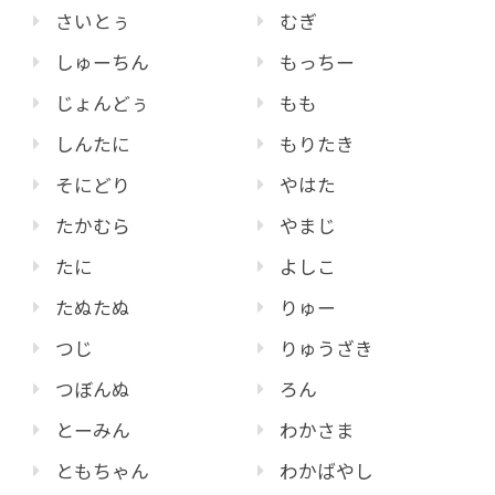
さいとぅ
むぎ
しゅーちん
もっちー
じょんどぅ
もも
しんたに
もりたき
そにどり
やはた
たかむら
やまじ
たに
よしこ
たぬたぬ
りゅー
つじ
りゅうざき
つぼんぬ
ろん
とーみん
わかさま
ともちゃん
わかばやし