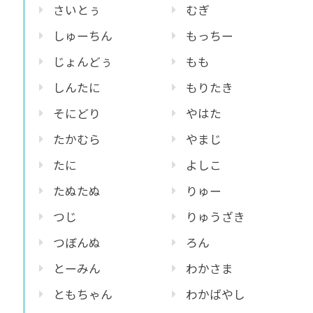
さいとぅ
むぎ
しゅーちん
もっちー
じょんどぅ
もも
しんたに
もりたき
そにどり
やはた
たかむら
やまじ
たに
よしこ
たぬたぬ
りゅー
つじ
りゅうざき
つぼんぬ
ろん
とーみん
わかさま
ともちゃん
わかばやし