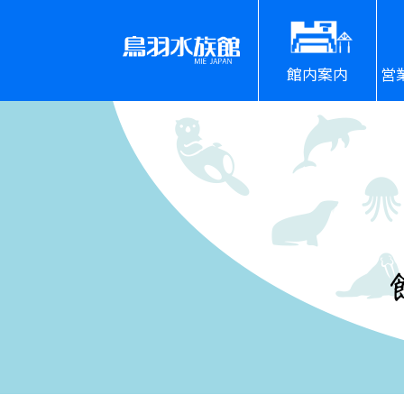
館内案内
営