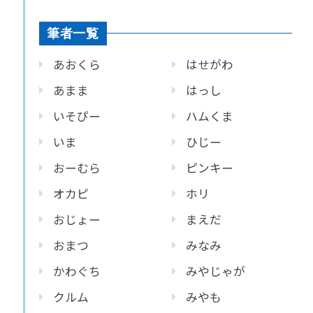
筆者一覧
あおくら
はせがわ
あまま
はっし
いそぴー
ハムくま
いま
ひじー
おーむら
ピンキー
オカピ
ホリ
おじょー
まえだ
おまつ
みなみ
かわぐち
みやじゃが
クルム
みやも