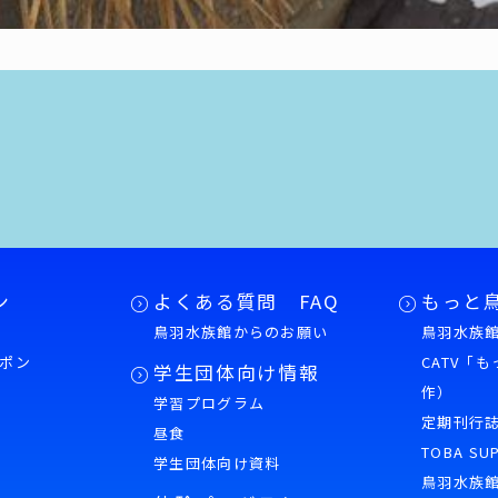
ン
よくある質問 FAQ
もっと
鳥羽水族館からのお願い
鳥羽水族館
ポン
CATV「
学生団体向け情報
作）
学習プログラム
様
定期刊行
昼食
TOBA SU
学生団体向け資料
鳥羽水族