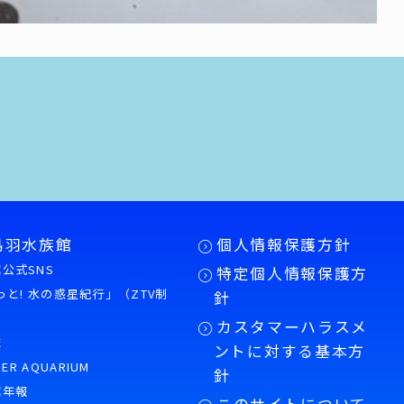
鳥羽水族館
個人情報保護方針
公式SNS
特定個人情報保護方
もっと! 水の惑星紀行」（ZTV制
針
カスタマーハラスメ
誌
ントに対する基本方
PER AQUARIUM
針
館年報