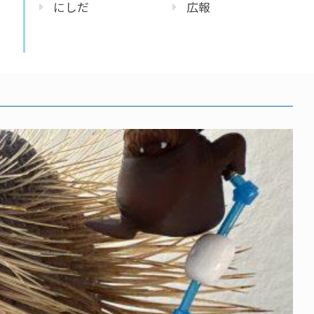
にしだ
広報