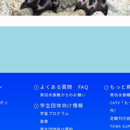
ン
よくある質問 FAQ
もっと
鳥羽水族館からのお願い
鳥羽水族館
ポン
CATV「
学生団体向け情報
作）
学習プログラム
様
定期刊行
昼食
TOBA SU
学生団体向け資料