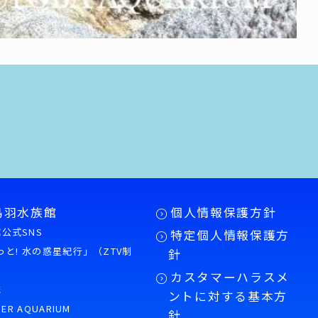
鳥羽水族館
個人情報保護方針
公式SNS
特定個人情報保護方
もっと! 水の惑星紀行」（ZTV制
針
カスタマーハラスメ
誌
ントに対する基本方
PER AQUARIUM
針