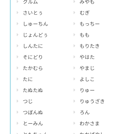
クルム
みやも
さいとぅ
むぎ
しゅーちん
もっちー
じょんどぅ
もも
しんたに
もりたき
そにどり
やはた
たかむら
やまじ
たに
よしこ
たぬたぬ
りゅー
つじ
りゅうざき
つぼんぬ
ろん
とーみん
わかさま