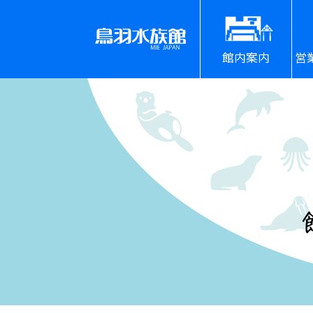
館内案内
営