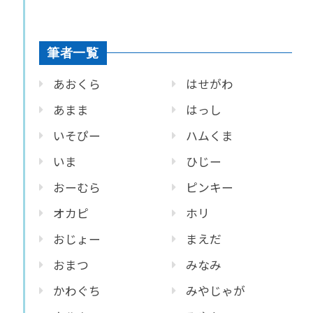
筆者一覧
あおくら
はせがわ
あまま
はっし
いそぴー
ハムくま
いま
ひじー
おーむら
ピンキー
オカピ
ホリ
おじょー
まえだ
おまつ
みなみ
かわぐち
みやじゃが