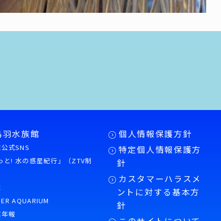
鳥羽水族館
個人情報保護方針
公式SNS
特定個人情報保護方
もっと! 水の惑星紀行」（ZTV制
針
カスタマーハラスメ
誌
ントに対する基本方
PER AQUARIUM
針
館年報