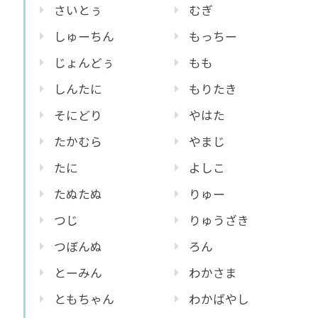
さいとぅ
むぎ
しゅーちん
もっちー
じょんどぅ
もも
しんたに
もりたき
そにどり
やはた
たかむら
やまじ
たに
よしこ
たぬたぬ
りゅー
つじ
りゅうざき
つぼんぬ
ろん
とーみん
わかさま
ともちゃん
わかばやし