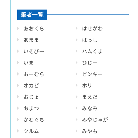
筆者一覧
あおくら
はせがわ
あまま
はっし
いそぴー
ハムくま
いま
ひじー
おーむら
ピンキー
オカピ
ホリ
おじょー
まえだ
おまつ
みなみ
かわぐち
みやじゃが
クルム
みやも