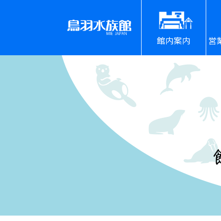
館内案内
営