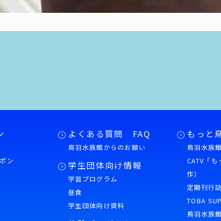
ン
よくある質問 FAQ
もっと
鳥羽水族館からのお願い
鳥羽水族館
ポン
CATV「
学生団体向け情報
作）
学習プログラム
様
定期刊行
昼食
TOBA SU
学生団体向け資料
鳥羽水族