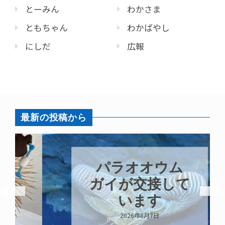
とーみん
わかさま
ともちゃん
わかばやし
にしだ
広報
最新の投稿から
パラオオウム
ガイが交接して
います
2026年8月7日