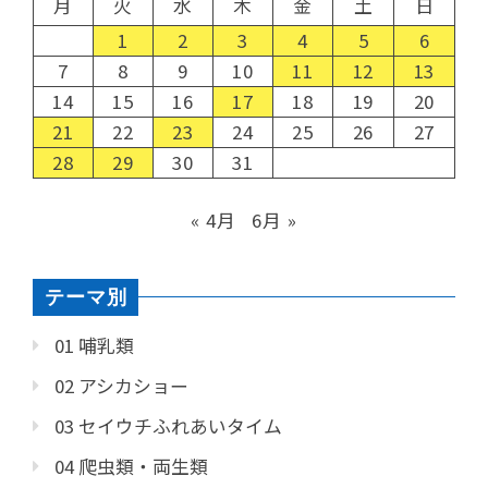
月
火
水
木
金
土
日
1
2
3
4
5
6
7
8
9
10
11
12
13
14
15
16
17
18
19
20
21
22
23
24
25
26
27
28
29
30
31
« 4月
6月 »
テーマ別
01 哺乳類
02 アシカショー
03 セイウチふれあいタイム
04 爬虫類・両生類