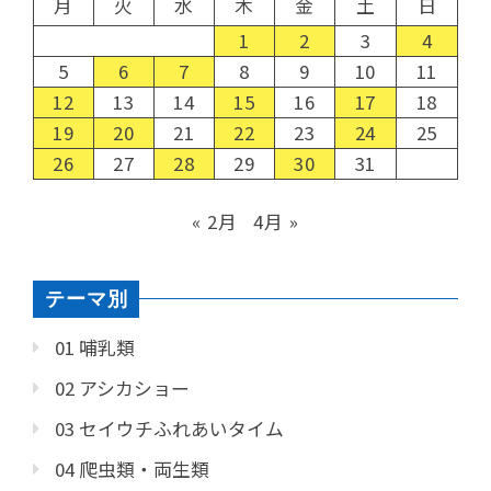
月
火
水
木
金
土
日
1
2
3
4
5
6
7
8
9
10
11
12
13
14
15
16
17
18
19
20
21
22
23
24
25
26
27
28
29
30
31
« 2月
4月 »
テーマ別
01 哺乳類
02 アシカショー
03 セイウチふれあいタイム
04 爬虫類・両生類