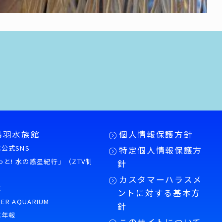
鳥羽水族館
個人情報保護方針
公式SNS
特定個人情報保護方
もっと! 水の惑星紀行」（ZTV制
針
カスタマーハラスメ
誌
ントに対する基本方
PER AQUARIUM
針
館年報