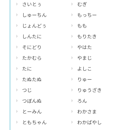
さいとぅ
むぎ
しゅーちん
もっちー
じょんどぅ
もも
しんたに
もりたき
そにどり
やはた
たかむら
やまじ
たに
よしこ
たぬたぬ
りゅー
つじ
りゅうざき
つぼんぬ
ろん
とーみん
わかさま
ともちゃん
わかばやし