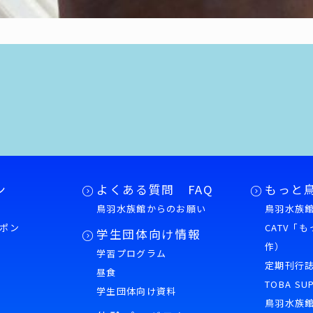
ン
よくある質問 FAQ
もっと
鳥羽水族館からのお願い
鳥羽水族館
ポン
CATV「
学生団体向け情報
作）
学習プログラム
様
定期刊行
昼食
TOBA SU
学生団体向け資料
鳥羽水族