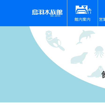
館内案内
営