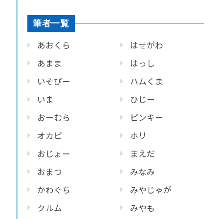
筆者一覧
あおくら
はせがわ
あまま
はっし
いそぴー
ハムくま
いま
ひじー
おーむら
ピンキー
オカピ
ホリ
おじょー
まえだ
おまつ
みなみ
かわぐち
みやじゃが
クルム
みやも