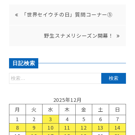
「世界セイウチの日」質問コーナー⑤
野生スナメリシーズン開幕！
日記検索
2025年12月
月
火
水
木
金
土
日
1
2
3
4
5
6
7
8
9
10
11
12
13
14