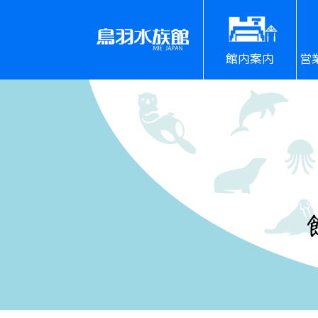
館内案内
営