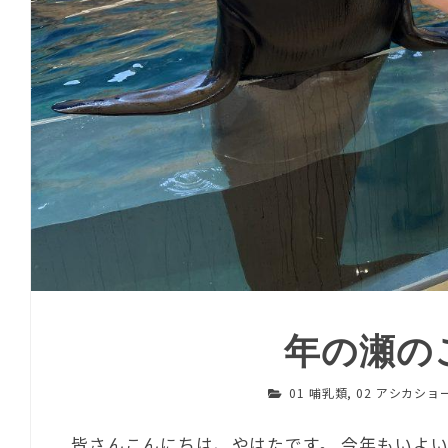
年の瀬の
01 哺乳類
,
02 アシカショ
皆さんこんにちは、やはたです。 今年もいよいよ