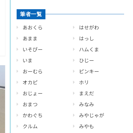
筆者一覧
あおくら
はせがわ
あまま
はっし
いそぴー
ハムくま
いま
ひじー
おーむら
ピンキー
オカピ
ホリ
おじょー
まえだ
おまつ
みなみ
かわぐち
みやじゃが
クルム
みやも