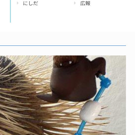
にしだ
広報