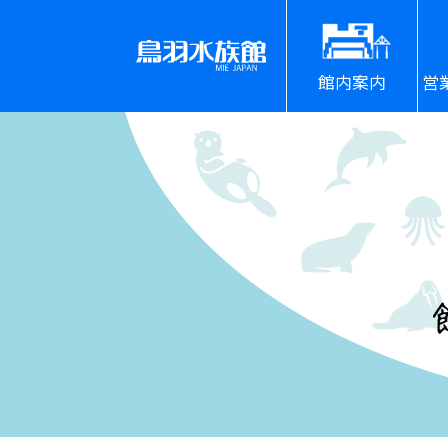
館内案内
営