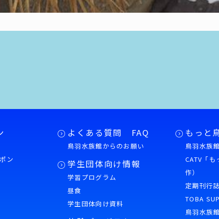
ン
よくある質問 FAQ
もっと
鳥羽水族館からのお願い
鳥羽水族館
ポン
CATV「
学生団体向け情報
作）
学習プログラム
様
定期刊行
昼食
TOBA SU
学生団体向け資料
鳥羽水族