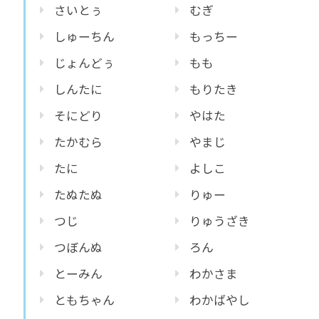
さいとぅ
むぎ
しゅーちん
もっちー
じょんどぅ
もも
しんたに
もりたき
そにどり
やはた
たかむら
やまじ
たに
よしこ
たぬたぬ
りゅー
つじ
りゅうざき
つぼんぬ
ろん
とーみん
わかさま
ともちゃん
わかばやし