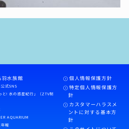
鳥羽水族館
個人情報保護方針
公式SNS
特定個人情報保護方
もっと! 水の惑星紀行」（ZTV制
針
カスタマーハラスメ
誌
ントに対する基本方
PER AQUARIUM
針
館年報