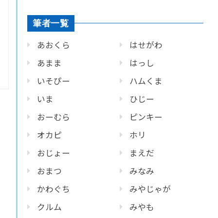
筆者一覧
あおくら
はせがわ
あまま
はっし
いそぴー
ハムくま
いま
ひじー
おーむら
ピンキー
オカピ
ホリ
おじょー
まえだ
おまつ
みなみ
かわぐち
みやじゃが
クルム
みやも