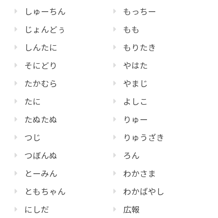
しゅーちん
もっちー
じょんどぅ
もも
しんたに
もりたき
そにどり
やはた
たかむら
やまじ
たに
よしこ
たぬたぬ
りゅー
つじ
りゅうざき
つぼんぬ
ろん
とーみん
わかさま
ともちゃん
わかばやし
にしだ
広報